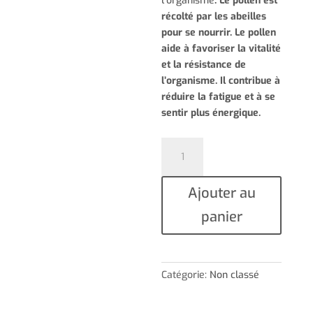
l’organisme
.
Le pollen est
récolté par les abeilles
pour se nourrir. Le pollen
aide à favoriser la vitalité
et la résistance de
l’organisme. Il contribue à
réduire la fatigue et à se
sentir plus énergique.
quantité
de
Super
Ajouter au
ÉnerForce
panier
Catégorie:
Non classé